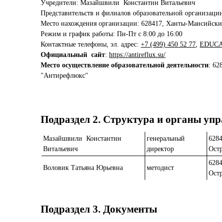
Учредители: Мазайшвили Константин Витальевич
Представительств и филиалов образовательной организации
Место нахождения организации: 628417, Ханты-Мансийский 
Режим и график работы: Пн-Пт с 8:00 до 16:00
Контактные телефоны, эл. адрес:
+7 (499) 450 52 77
,
EDUCA
Официальный сайт
:
https://antireflux.su/
Место осуществление образовательной деятельности
: 62
"Антирефлюкс"
Подраздел 2. Структура и органы уп
Мазайшвили Константин
генеральный
628
Витальевич
директор
Остр
628
Воловик Татьяна Юрьевна
методист
Остр
Подраздел 3. Документы