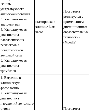
основы
ультразвукового
Программа
ангиосканирования
реализуется с
3. Ультразвуковая
стажировка в
применением
анатомия вен
клинике 6 ак.
дистанционных
4. Ультразвуковая
часов
образовательных
диагностика
технологий
патологических
(Moodle)
рефлюксов в
поверхностной
венозной сети
5. Ультразвуковая
диагностика
тромбозов
1. Введение в
клиническую
флебологию
2. Ультразвуковая
диагностика
нарушений венозного
оттока
Программа