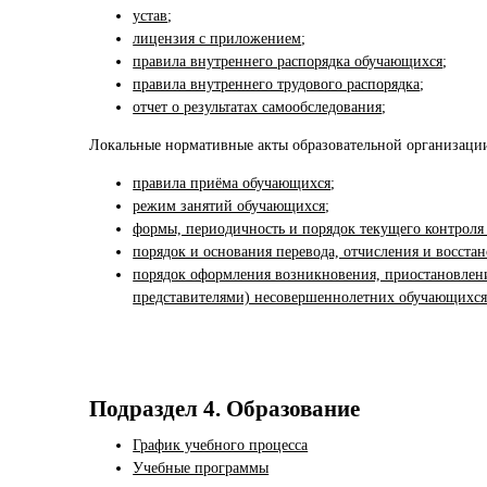
устав
;
лицензия с приложением
;
правила внутреннего распорядка обучающихся
;
правила внутреннего трудового распорядка
;
отчет о результатах самообследования
;
Локальные нормативные акты образовательной организации
правила приёма обучающихся
;
режим занятий обучающихся
;
формы, периодичность и порядок текущего контроля
порядок и основания перевода, отчисления и восст
порядок оформления возникновения, приостановлен
представителями) несовершеннолетних обучающихс
Подраздел 4. Образование
График учебного процесса
Учебные программы