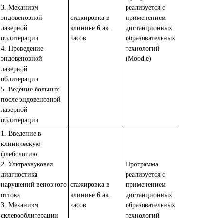
3. Механизм
реализуется с
эндовенозной
стажировка в
применением
лазерной
клинике 6 ак.
дистанционных
облитерации
часов
образовательных
4. Проведение
технологий
эндовенозной
(Moodle)
лазерной
облитерации
5. Ведение больных
после эндовенозной
лазерной
облитерации
1. Введение в
клиническую
флебологию
2. Ультразвуковая
Программа
диагностика
реализуется с
нарушений венозного
стажировка в
применением
оттока
клинике 6 ак.
дистанционных
3. Механизм
часов
образовательных
склерооблитерации
технологий