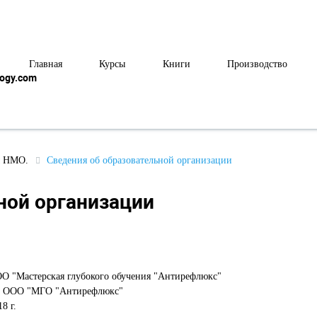
Главная
Курсы
Книги
Производство
logy.com
сы НМО.
Сведения об образовательной организации
ной организации
ОО "Мастерская глубокого обучения "Антирефлюкс"
и: ООО "МГО "Антирефлюкс"
8 г.