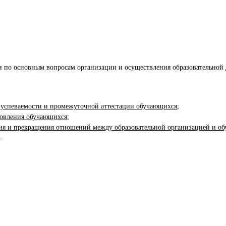
 по основным вопросам организации и осуществления образовательной д
 успеваемости и промежуточной аттестации обучающихся
;
ановления обучающихся
;
ия и прекращения отношений между образовательной организацией и о
я
.